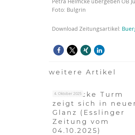
Petra Helmcke übergeben OB Jür
Foto: Bulgrin
Download Zeitungsartikel:
Buer
weitere Artikel
Der Dicke Turm
4. Oktober 2025
zeigt sich in neu
Glanz (Esslinger
Zeitung vom
04.10.2025)