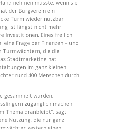
ie Hand nehmen müsste, wenn sie
at der Burgverein ein
Dicke Turm wieder nutzbar
ung ist längst nicht mehr
Investitionen. Eines freilich
sei eine Frage der Finanzen – und
en Turmwächtern, die die
as Stadtmarketing hat
taltungen im ganz kleinen
chter rund 400 Menschen durch
 die gesammelt wurden,
Esslingern zugänglich machen
 am Thema dranbleibt“, sagt
ene Nutzung, die nur ganz
rmwächter gestern einen