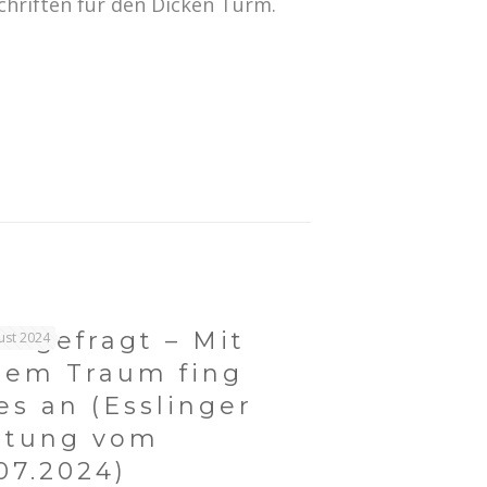
chriften für den Dicken Turm.
chgefragt – Mit
ust 2024
nem Traum fing
les an (Esslinger
itung vom
.07.2024)