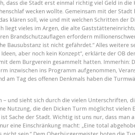
 dass die Stadt erst einmal richtig viel Geld in d
enschlaf wecken wollte. Gemeinsam mit der Stadt h
das klären soll, wie und mit welchen Schritten der 
liegt vieles im Argen, die alte Gaststätteneinricht
en Brandschutzauflagen erfordern millionenschwere 
sche Bausubstanz ist nicht gefährdet.“ Alles weitere 
e Ideen, aber noch kein Konzept“, erklärte der OB d
mit dem Burgverein gesammelt hatten. Immerhin: D
urm inzwischen ins Programm aufgenommen, Verans
Und am Tag des offenen Denkmals haben die Turmwä
ben – und sieht sich durch die vielen Unterschriften,
ine Nutzung, die den Dicken Turm möglichst vielen 
, ist Sache der Stadt. Wichtig ist uns nur, dass man
nur eine Einschränkung macht: „Eine total abgehob
s nicht sein.“ Dem Oberbürgermeister boten die Tu