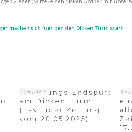
gen Zieger (Mitte) einen dicken Ordner mit Unters
ger machen sich fuer den den Dicken Turm stark
Sanierungs-Endspurt
Na
17. August 2025
8. Aug
em
am Dicken Turm
ei
(Esslinger Zeitung
al
vom 20.05.2025)
Ze
17