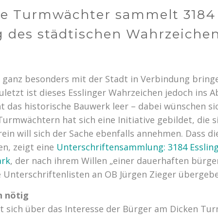
tive Turmwächter sammelt 3184
g des städtischen Wahrzeiche
e ganz besonders mit der Stadt in Verbindung bring
letzt ist dieses Esslinger Wahrzeichen jedoch ins A
t das historische Bauwerk leer – dabei wünschen sic
rmwächtern hat sich eine Initiative gebildet, die si
rein will sich der Sache ebenfalls annehmen. Dass d
en, zeigt eine
Unterschriftensammlung: 3184 Essling
ark
, der nach ihrem Willen „einer dauerhaften bürg
e Unterschriftenlisten an OB Jürgen Zieger übergeb
n nötig
t sich über das Interesse der Bürger am Dicken T