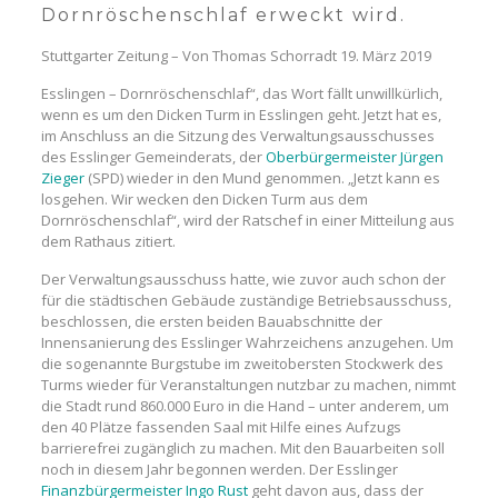
Dornröschenschlaf erweckt wird.
Stuttgarter Zeitung – Von Thomas Schorradt 19. März 2019
Esslingen – Dornröschenschlaf“, das Wort fällt unwillkürlich,
wenn es um den Dicken Turm in Esslingen geht. Jetzt hat es,
im Anschluss an die Sitzung des Verwaltungsausschusses
des Esslinger Gemeinderats, der
Oberbürgermeister Jürgen
Zieger
(SPD) wieder in den Mund genommen. „Jetzt kann es
losgehen. Wir wecken den Dicken Turm aus dem
Dornröschenschlaf“, wird der Ratschef in einer Mitteilung aus
dem Rathaus zitiert.
Der Verwaltungsausschuss hatte, wie zuvor auch schon der
für die städtischen Gebäude zuständige Betriebsausschuss,
beschlossen, die ersten beiden Bauabschnitte der
Innensanierung des Esslinger Wahrzeichens anzugehen. Um
die sogenannte Burgstube im zweitobersten Stockwerk des
Turms wieder für Veranstaltungen nutzbar zu machen, nimmt
die Stadt rund 860.000 Euro in die Hand – unter anderem, um
den 40 Plätze fassenden Saal mit Hilfe eines Aufzugs
barrierefrei zugänglich zu machen. Mit den Bauarbeiten soll
noch in diesem Jahr begonnen werden. Der Esslinger
Finanzbürgermeister Ingo Rust
geht davon aus, dass der