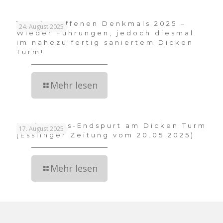
Tag des offenen Denkmals 2025 –
24. August 2025
Wieder Führungen, jedoch diesmal
im nahezu fertig saniertem Dicken
Turm!
Mehr lesen
Sanierungs-Endspurt am Dicken Turm
17. August 2025
(Esslinger Zeitung vom 20.05.2025)
Mehr lesen