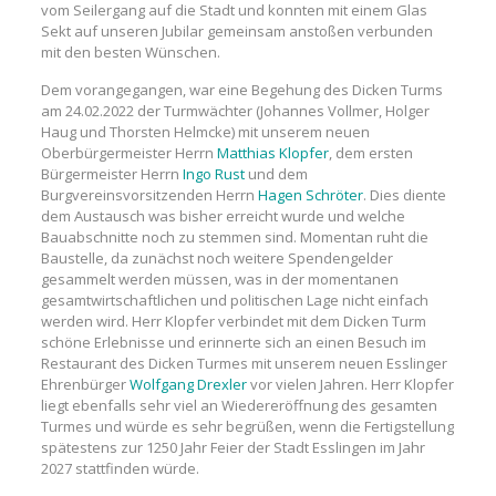
vom Seilergang auf die Stadt und konnten mit einem Glas
Sekt auf unseren Jubilar gemeinsam anstoßen verbunden
mit den besten Wünschen.
Dem vorangegangen, war eine Begehung des Dicken Turms
am 24.02.2022 der Turmwächter (Johannes Vollmer, Holger
Haug und Thorsten Helmcke) mit unserem neuen
Oberbürgermeister Herrn
Matthias Klopfer
, dem ersten
Bürgermeister Herrn
Ingo Rust
und dem
Burgvereinsvorsitzenden Herrn
Hagen Schröter
. Dies diente
dem Austausch was bisher erreicht wurde und welche
Bauabschnitte noch zu stemmen sind. Momentan ruht die
Baustelle, da zunächst noch weitere Spendengelder
gesammelt werden müssen, was in der momentanen
gesamtwirtschaftlichen und politischen Lage nicht einfach
werden wird. Herr Klopfer verbindet mit dem Dicken Turm
schöne Erlebnisse und erinnerte sich an einen Besuch im
Restaurant des Dicken Turmes mit unserem neuen Esslinger
Ehrenbürger
Wolfgang Drexler
vor vielen Jahren. Herr Klopfer
liegt ebenfalls sehr viel an Wiedereröffnung des gesamten
Turmes und würde es sehr begrüßen, wenn die Fertigstellung
spätestens zur 1250 Jahr Feier der Stadt Esslingen im Jahr
2027 stattfinden würde.