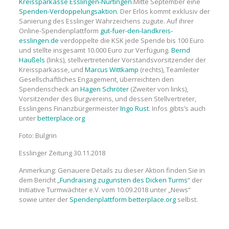
Kreissparkasse Esslingen-Nürtingen
.Mitte September eine
Spenden-Verdoppelungsaktion
. Der Erlös kommt exklusiv der
Sanierung des Esslinger Wahrzeichens zugute. Auf ihrer
Online-Spendenplattform
gut-fuer-den-landkreis-
esslingen.de
verdoppelte die KSK jede Spende bis 100 Euro
und stellte insgesamt 10.000 Euro zur Verfügung.
Bernd
Haußels
(links), stellvertretender Vorstandsvorsitzender der
Kreissparkasse, und
Marcus Wittkamp
(rechts), Teamleiter
Gesellschaftliches Engagement, überreichten den
Spendenscheck an
Hagen Schröter
(Zweiter von links),
Vorsitzender des Burgvereins, und dessen Stellvertreter,
Esslingens Finanzbürgermeister
Ingo Rust
. Infos gibts’s auch
unter
betterplace.org
Foto: Bulgrin
Esslinger Zeitung 30.11.2018
Anmerkung: Genauere Details zu dieser Aktion finden Sie in
dem Bericht „
Fundraising zugunsten des Dicken Turms
“ der
Initiative Turmwächter e.V. vom 10.09.2018 unter „News“
sowie unter der
Spendenplattform betterplace.org
selbst.